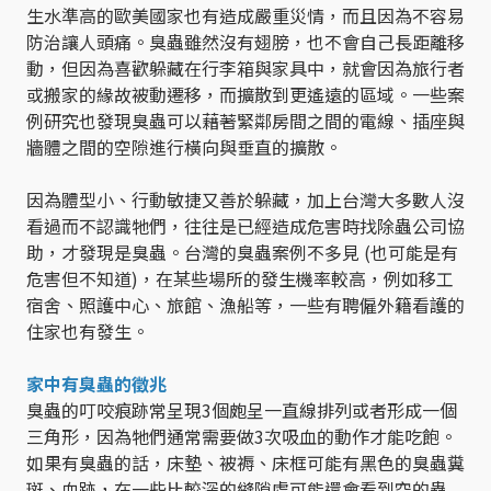
生水準高的歐美國家也有造成嚴重災情，而且因為不容易
防治讓人頭痛。臭蟲雖然沒有翅膀，也不會自己長距離移
動，但因為喜歡躲藏在行李箱與家具中，就會因為旅行者
或搬家的緣故被動遷移，而擴散到更遙遠的區域。一些案
例研究也發現臭蟲可以藉著緊鄰房間之間的電線、插座與
牆體之間的空隙進行橫向與垂直的擴散。
因為體型小、行動敏捷又善於躲藏，加上台灣大多數人沒
看過而不認識牠們，往往是已經造成危害時找除蟲公司協
助，才發現是臭蟲。台灣的臭蟲案例不多見 (也可能是有
危害但不知道)，在某些場所的發生機率較高，例如移工
宿舍、照護中心、旅館、漁船等，一些有聘僱外籍看護的
住家也有發生。
家中有臭蟲的徵兆
臭蟲的叮咬痕跡常呈現3個皰呈一直線排列或者形成一個
三角形，因為牠們通常需要做3次吸血的動作才能吃飽。
如果有臭蟲的話，床墊、被褥、床框可能有黑色的臭蟲糞
斑、血跡，在一些比較深的縫隙處可能還會看到空的蟲