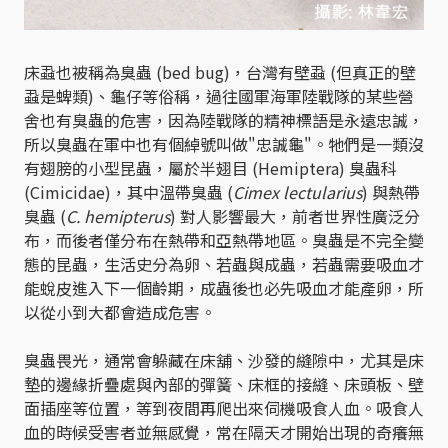
床蝨也被稱為臭蟲 (bed bug)，台灣有壁蝨 (但真正的壁
蝨是蜱類)、龜仔等俗稱，過往國軍海軍陸戰隊的某些營
舍也有臭蟲的危害，因為陸戰隊的精神標語是永遠忠誠，
所以臭蟲在軍中也有個綽號叫做"忠誠龜"。牠們是一類沒
有翅膀的小型昆蟲，屬於半翅目 (Hemiptera) 臭蟲科
(Cimicidae)，其中溫帶臭蟲 (
Cimex lectularius
) 與熱帶
臭蟲 (
C. hemipterus
) 對人影響最大，前者世界性廣泛分
布，而後者僅分布在熱帶和亞熱帶地區。臭蟲是不完全變
態的昆蟲，生活史分為卵、若蟲與成蟲，若蟲需要吸血才
能蛻皮進入下一個齡期，成蟲後也必先吸血才能產卵，所
以從小到大都會造成危害。
臭蟲畏光，通常會躲藏在床舖、沙發的縫隙中，尤其是床
墊的邊緣折疊處與內部的彈簧、床框的接縫、床頭板、壁
面插座等位置，等到夜間再爬出來伺機吸食人血。吸食人
血的時候受害者並無感覺，常在隔天才開始出現的奇癢無