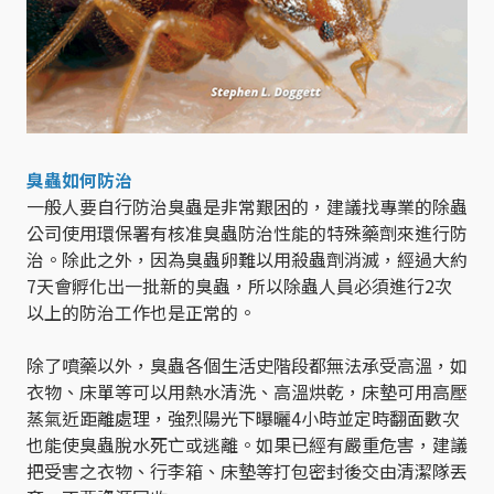
臭蟲如何防治
一般人要自行防治臭蟲是非常艱困的，建議找專業的除蟲
公司使用環保署有核准臭蟲防治性能的特殊藥劑來進行防
治。除此之外，因為臭蟲卵難以用殺蟲劑消滅，經過大約
7天會孵化出一批新的臭蟲，所以除蟲人員必須進行2次
以上的防治工作也是正常的。
除了噴藥以外，臭蟲各個生活史階段都無法承受高溫，如
衣物、床單等可以用熱水清洗、高溫烘乾，床墊可用高壓
蒸氣近距離處理，強烈陽光下曝曬4小時並定時翻面數次
也能使臭蟲脫水死亡或逃離。如果已經有嚴重危害，建議
把受害之衣物、行李箱、床墊等打包密封後交由清潔隊丟