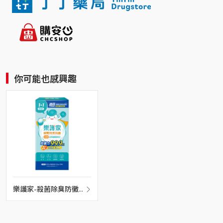
你可能也感興趣
樂護家-殺菌除臭防黴
噴霧