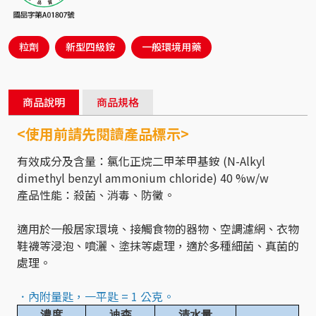
粒劑
新型四級銨
一般環境用藥
商品說明
商品規格
<使用前請先閱讀產品標示>
有效成分及含量：氯化正烷二甲苯甲基銨 (N-Alkyl
dimethyl benzyl ammonium chloride) 40 %w/w
產品性能：殺菌、消毒、防黴。
適用於一般居家環境、接觸食物的器物、空調濾網、衣物
鞋襪等浸泡、噴灑、塗抹等處理，適於多種細菌、真菌的
處理。
．內附量匙，一平匙 = 1 公克。
濃度
迪森
清水量