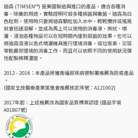
迪森 (TIMSEN™) 是美國製造與進口的產品，適合各種消
毒、除黴的用途，實驗證明可殺多種病菌與黴菌。迪森為白
色粒劑，使用時只要將迪森顆粒加入水中，輕輕攪拌或搖晃
就會迅速溶解，並成為馬上可以使用的消毒液，擦拭、噴
灑、浸泡各種物品可以在短時間內達到殺菌的效果。也可以
將迪森溶液以各式噴灑機具進行環境消毒，或垃圾車、災區
等較嚴苛環境的消毒工作，而且可以依照不同的使用狀況彈
性配製稀釋濃度。
2012 - 2016：本產品榮獲衛福部疾病管制署推薦為防疫產品
。
(國家生技醫療產業策進會推薦核定序號：A121002)
2017年起：上述推薦改為國家品質標章認證 (國品字第
A01807號)