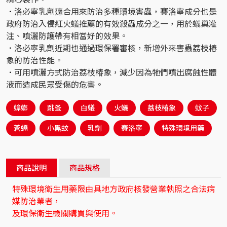
．
洛必寧乳劑適合用來防治多種環境害蟲，賽洛寧成分也是
政府防治入侵紅火蟻推薦的有效殺蟲成分之一，用於蟻巢灌
注、噴灑防護帶有相當好的效果。
．
洛必寧乳劑近期也通過環保署審核，新增外來害蟲荔枝椿
象的防治性能。
．
可用噴灑方式防治荔枝椿象，減少因為牠們噴出腐蝕性體
液而造成民眾受傷的危害。
蟑螂
跳蚤
白蟻
火蟻
荔枝椿象
蚊子
蒼蠅
小黑蚊
乳劑
賽洛寧
特殊環境用藥
商品說明
商品規格
特殊環境衛生用藥限由具地方政府核發營業執照之合法病
媒防治業者，
及環保衛生機關購買與使用。