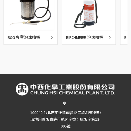
B&G 專業泡沫噴桶
BIRCHMEIER 泡沫噴桶
BI
瓶
100040 台北市中正區南昌路二段81號4樓 /
環境用藥販賣許可執照字號：環販字第18-
005號