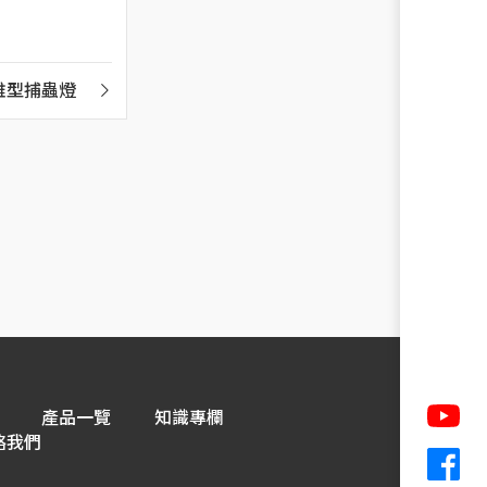
雅型捕蟲燈
壁掛型 LED UV 捕蟲燈
Bi
產品一覽
知識專欄
絡我們