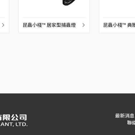
昆蟲小棧™ 居家型捕蟲燈
昆蟲小棧™ 典
最新消息
聯