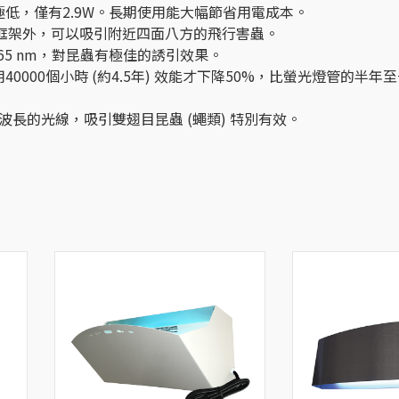
量極低，僅有2.9W。長期使用能大幅節省用電成本。
空框架外，可以吸引附近四面八方的飛行害蟲。
65 nm，對昆蟲有極佳的誘引效果。
用40000個小時 (約4.5年) 效能才下降50%，比螢光燈管的半
長的光線，吸引雙翅目昆蟲 (蠅類) 特別有效。