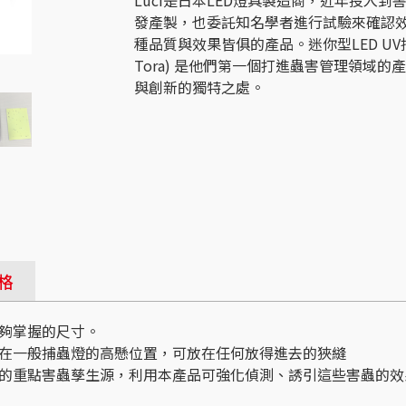
發產製，也委託知名學者進行試驗來確認
種品質與效果皆俱的產品。迷你型LED UV捕蟲
Tora) 是他們第一個打進蟲害管理領域的
與創新的獨特之處。
格
夠掌握的尺寸。
在一般捕蟲燈的高懸位置，可放在任何放得進去的狹縫
的重點害蟲孳生源，利用本產品可強化偵測、誘引這些害蟲的效