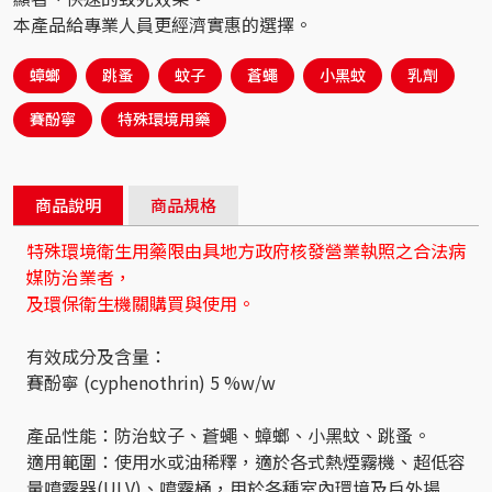
本產品給專業人員更經濟實惠的選擇。
蟑螂
跳蚤
蚊子
蒼蠅
小黑蚊
乳劑
賽酚寧
特殊環境用藥
商品說明
商品規格
特殊環境衛生用藥限由具地方政府核發營業執照之合法病
媒防治業者，
及環保衛生機關購買與使用。
有效成分及含量：
賽酚寧 (cyphenothrin) 5 %w/w
產品性能：防治蚊子、蒼蠅、蟑螂、小黑蚊、跳蚤。
適用範圍：使用水或油稀釋，適於各式熱煙霧機、超低容
量噴霧器(ULV)、噴霧桶，用於各種室內環境及戶外場