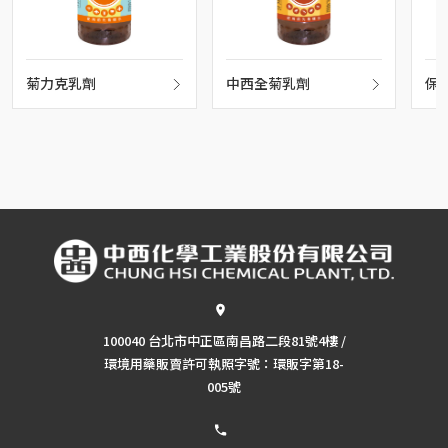
菊力克乳劑
中西全菊乳劑
保
100040 台北市中正區南昌路二段81號4樓 /
環境用藥販賣許可執照字號：環販字第18-
005號