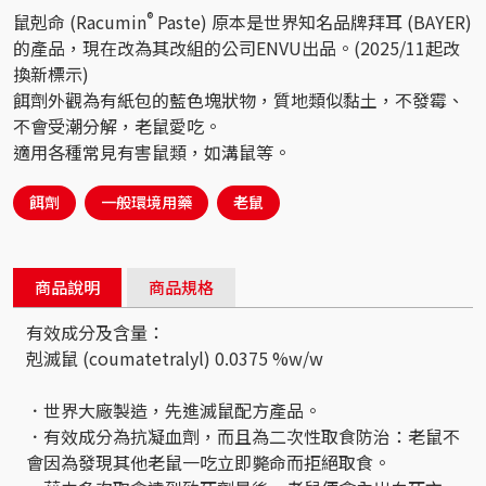
®
鼠剋命 (Racumin
Paste) 原本是世界知名品牌拜耳 (BAYER)
的產品，現在改為其改組的公司ENVU出品。(2025/11起改
換新標示)
餌劑外觀為有紙包的藍色塊狀物，質地類似黏土，不發霉、
不會受潮分解，老鼠愛吃。
適用各種常見有害鼠類，如溝鼠等。
餌劑
一般環境用藥
老鼠
商品說明
商品規格
有效成分及含量：
剋滅鼠 (coumatetralyl) 0.0375 %w/w
．世界大廠製造，先進滅鼠配方產品。
．有效成分為抗凝血劑，而且為二次性取食防治：老鼠不
會因為發現其他老鼠一吃立即斃命而拒絕取食。