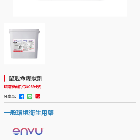
鼠剋命糊狀劑
環署衛輸字第0694號
分享至:
一般環境衛生用藥