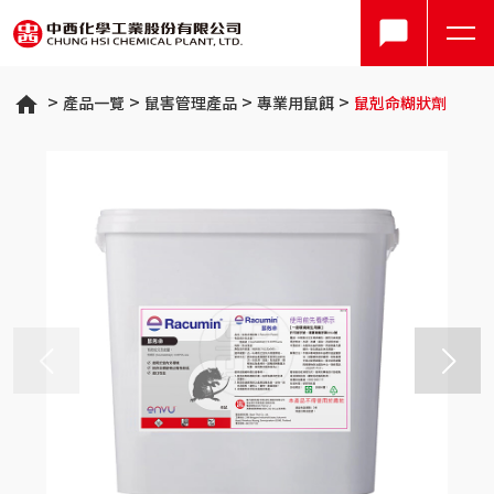
產品一覽
鼠害管理產品
專業用鼠餌
鼠剋命糊狀劑