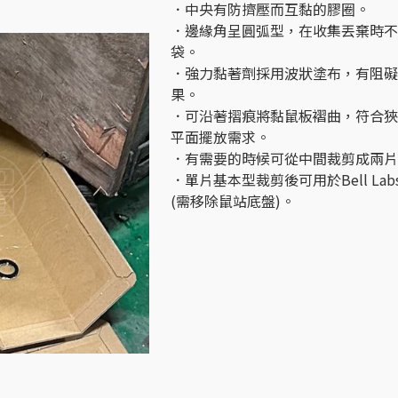
．中央有防擠壓而互黏的膠圈。
．邊緣角呈圓弧型，在收集丟棄時不
袋。
．強力黏著劑採用波狀塗布，有阻礙
果。
．可沿著摺痕將黏鼠板褶曲，符合狹
平面擺放需求。
．有需要的時候可從中間裁剪成兩片
．單片基本型裁剪後可用於Bell Lab
(需移除鼠站底盤)。