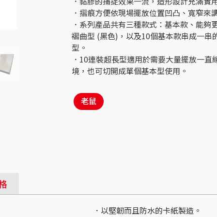
．黏膠的捕捉效果一流，造形設計充滿實
．摺痕方便依現場擺放位置凹凸、寬窄來
．系列產品共有三種款式：基本款、能夠
褶曲型 (黑色)，以及10個基本款串成一串
型。
．10連裝超長型適用於需要大量擺放一直
境，也可切開成單個基本型使用。
老鼠
格
．以堅韌而且防水的卡紙製造。