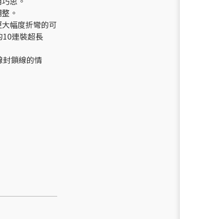
用巧思。
調整。
更大幅度折彎的可
的10連裝超長
線封鎖線的情