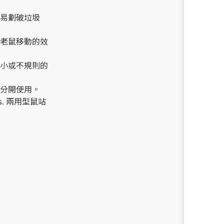
易劃破垃圾
老鼠移動的效
小或不規則的
分開使用。
s. 兩用型鼠站