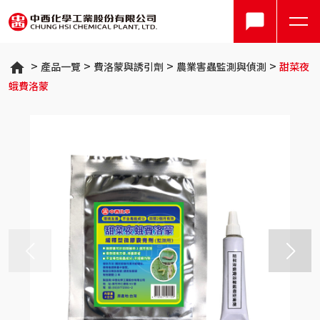
產品一覽
費洛蒙與誘引劑
農業害蟲監測與偵測
甜菜夜
蛾費洛蒙