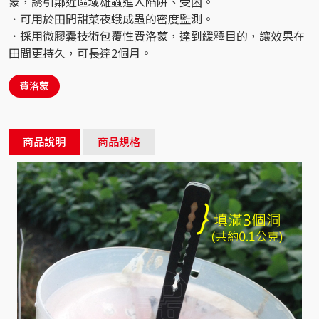
蒙，誘引鄰近區域雄蟲進入陷阱、受困。
．可用於田間甜菜夜蛾成蟲的密度監測。
．採用微膠囊技術包覆性費洛蒙，達到緩釋目的，讓效果在
田間更持久，可長達2個月。
費洛蒙
商品說明
商品規格