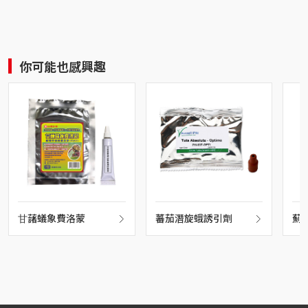
你可能也感興趣
⽢藷蟻象費洛蒙
蕃茄潛旋蛾誘引劑
薊