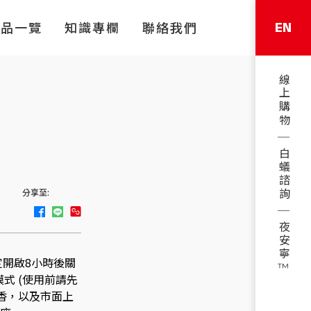
EN
產品一覽
知識專欄
聯絡我們
線上購物
白蟻諮詢
分享至:
夜安寧™
開啟8小時後關
式 (使用前請先
香，以及市面上