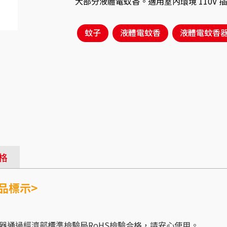
大部分液體電蚊香。適用室內環境 110V 
蚊子
液體電蚊香
液體電蚊香
格
品標示>
器通過經濟部標準檢驗局RoHS檢驗合格，請安心使用。