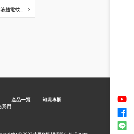
滅液體電蚊香
夜安寧® 新速滅液體電蚊香
速
產品一覽
知識專欄
絡我們