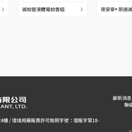
滅蚊營液體電蚊香組
夜安寧® 新速
組
最新消息
聯
號4樓 / 環境用藥販賣許可執照字號：環販字第18-