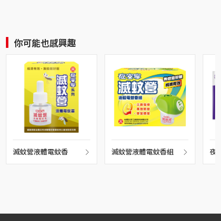
你可能也感興趣
滅蚊營液體電蚊香
滅蚊營液體電蚊香組
夜
蚊