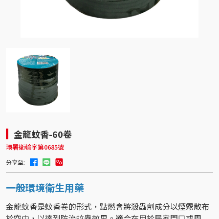
金龍蚊香-60卷
環署衛輸字第0685號
分享至:
一般環境衛生用藥
金龍蚊香是蚊香卷的形式，點燃會將殺蟲劑成分以煙霧散布
於空中，以達到防治蚊蟲效果。適合在用於居家門口或周